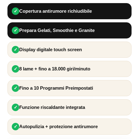
✓
Copertura antirumore richiudibile
✓
Prepara Gelati, Smoothie e Granite
✓
Display digitale touch screen
✓
8 lame + fino a 18.000 giri/minuto
✓
Fino a 10 Programmi Preimpostati
✓
Funzione riscaldante integrata
✓
Autopulizia + protezione antirumore