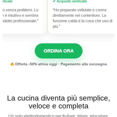
to
✔ Acquisto verificato
senza problemi. Lo
“Ho preparato vellutate e creme
ntuitivo e sembra
direttamente nel contenitore. La
o professionale.”
funzione calda è la cosa che uso di
più.”
ORDINA ORA
Offerta -50% attiva oggi · Pagamento alla consegna
La cucina diventa più semplice,
veloce e completa
Un solo elettrodomestico per frullare, tritare, miscelare,